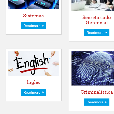
Sistemas
Secretariado
Gerencial
Readmore
Readmore
Ingles
Criminalística
Readmore
Readmore